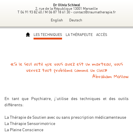
Dr Olivia Schiwal
2, rue de la République 13001 Marseille
T 04 91 93 82 40 / M 06 87 18 61 30 -
contact@traumatherapie.fr
English
Deutsch
LES TECHNIQUES
LA THÉRAPEUTE
ACCÈS
«Si le seul outil que vous avez est un marteau, vous
verrez tout problème comme un clou»
Abraham Maslow
En tant que Psychiatre, j’utilise des techniques et des outils
différents:
La Thérapie de Soutien avec ou sans prescription médicamenteuse
La Thérapie Sensorimotrice
La Pleine Conscience