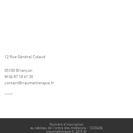
12 Rue Général Colaud
05100 Briançon
M 06 87 18 61 30
contact@traumatherapie.fr
Numéro d'inscription
au tableau de l'ordre des médecins : 13/20456
traumatherapie.fr 2015 ©